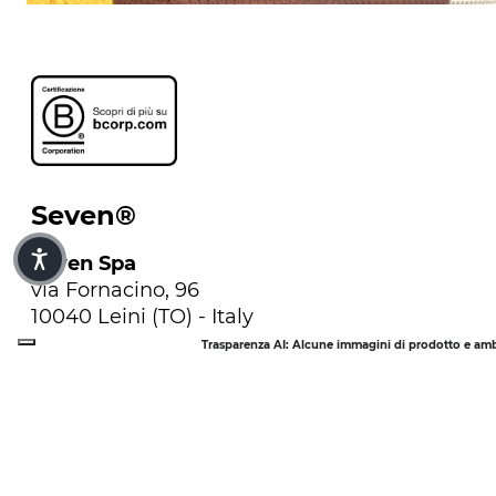
Seven®
Seven Spa
via Fornacino, 96
10040 Leini (TO) - Italy
C.F. / P.Iva 00963330014
Trasparenza AI: Alcune immagini di prodotto e ambie
Tel. 011/9970511
info@sevenspa.it
Infoline
Numero gratuito
QUI SEVEN®