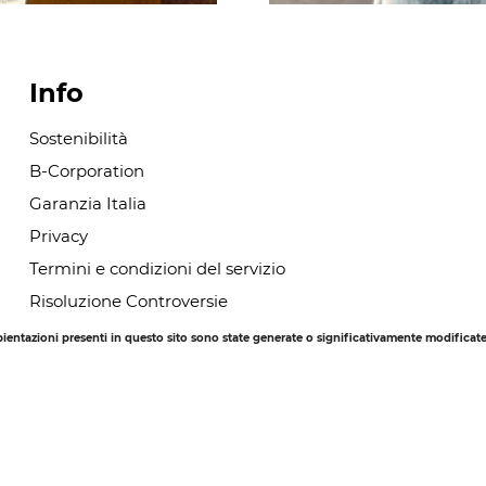
Info
Sostenibilità
B-Corporation
Garanzia Italia
Privacy
Termini e condizioni del servizio
Risoluzione Controversie
Smaltimento degli imballaggi
ntazioni presenti in questo sito sono state generate o significativamente modificate con
Informativa sui rimborsi
Whistleblowing
Le nostre certificazioni
Codice Etico