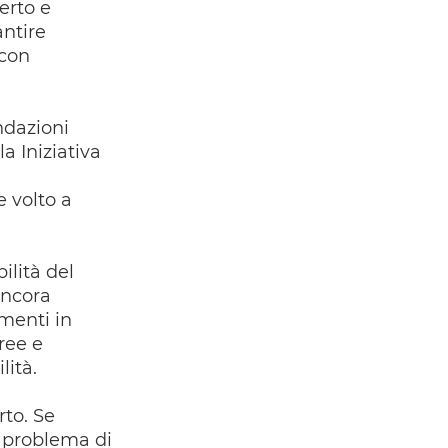
erto e
ntire
 con
andazioni
a Iniziativa
 volto a
lità del
ancora
menti in
ree e
lità.
rto. Se
n problema di