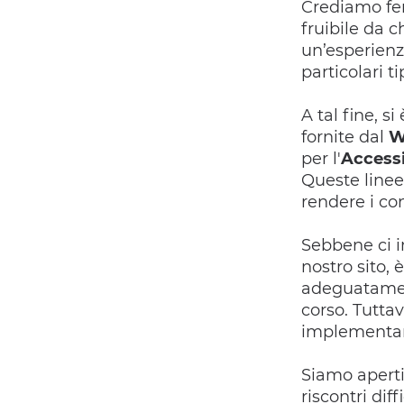
Crediamo fe
fruibile da 
un’esperienza
particolari ti
A tal fine, s
fornite dal
W
per l'
Accessi
Queste linee
rendere i con
Sebbene ci i
nostro sito,
adeguatament
corso. Tutta
implementare
Siamo aperti
riscontri di