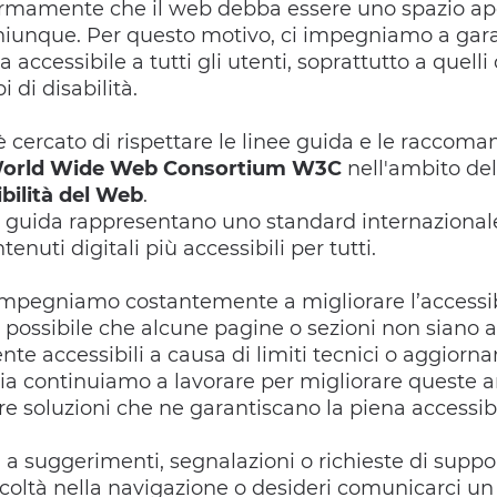
rmamente che il web debba essere uno spazio ap
chiunque. Per questo motivo, ci impegniamo a gara
 accessibile a tutti gli utenti, soprattutto a quelli
pi di disabilità.
i è cercato di rispettare le linee guida e le raccom
orld Wide Web Consortium W3C
nell'ambito dell
bilità del Web
.
 guida rappresentano uno standard internazionale
tenuti digitali più accessibili per tutti.
mpegniamo costantemente a migliorare l’accessibi
 è possibile che alcune pagine o sezioni non siano 
e accessibili a causa di limiti tecnici o aggiorna
via continuiamo a lavorare per migliorare queste a
 soluzioni che ne garantiscano la piena accessibi
 a suggerimenti, segnalazioni o richieste di suppo
fficoltà nella navigazione o desideri comunicarci u