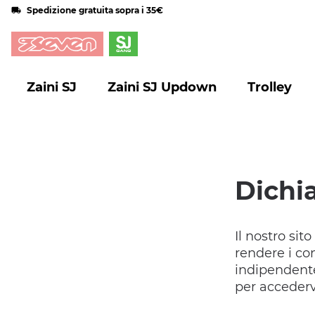
Spedizione gratuita sopra i 35€
Zaini SJ
Zaini SJ Updown
Trolley
Dichia
Il nostro sit
rendere i co
indipendente
per accederv