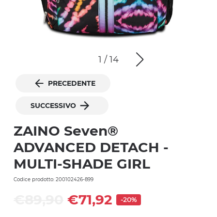
1
/
14
PRECEDENTE
SUCCESSIVO
ZAINO Seven®
ADVANCED DETACH -
MULTI-SHADE GIRL
Codice prodotto: 200102426-899
€89,90
€71,92
-20%