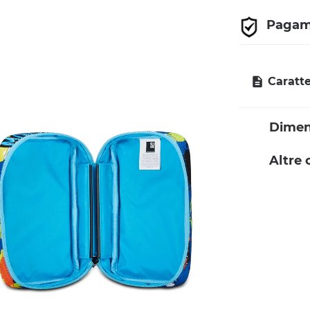
Pagam
Caratte
Dimen
Altre 