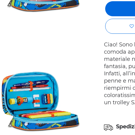
Ciao! Sono 
comoda aper
materiale n
fantasia, p
Infatti, all
penne e mat
riempirmi c
coloratissi
un trolley 
Spediz