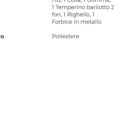
HB, 1 Colla, 1 Gomma,
1 Temperino barilotto 2
fori, 1 Righello, 1
Forbice in metallo
to
Poliestere