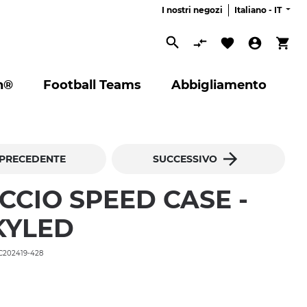
I nostri negozi
Italiano -
IT
Cerca
n®
Football Teams
Abbigliamento
PRECEDENTE
SUCCESSIVO
CCIO SPEED CASE -
KYLED
0C202419-428